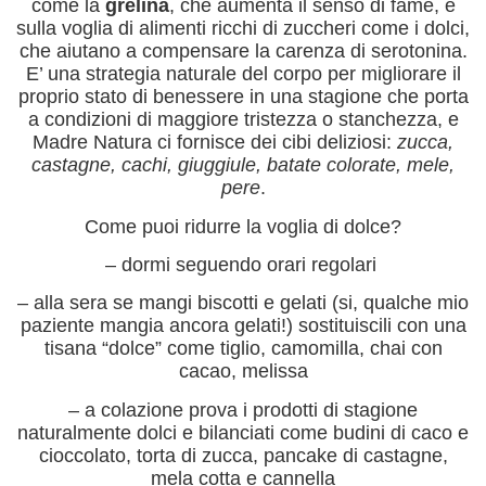
come la
grelina
, che aumenta il senso di fame, e
sulla voglia di alimenti ricchi di zuccheri come i dolci,
che aiutano a compensare la carenza di serotonina.
E’ una strategia naturale del corpo per migliorare il
proprio stato di benessere in una stagione che porta
a condizioni di maggiore tristezza o stanchezza, e
Madre Natura ci fornisce dei cibi deliziosi:
zucca,
castagne, cachi, giuggiule, batate colorate, mele,
pere
.
Come puoi ridurre la voglia di dolce?
– dormi seguendo orari regolari
– alla sera se mangi biscotti e gelati (si, qualche mio
paziente mangia ancora gelati!) sostituiscili con una
tisana “dolce” come tiglio, camomilla, chai con
cacao, melissa
– a colazione prova i prodotti di stagione
naturalmente dolci e bilanciati come budini di caco e
cioccolato, torta di zucca, pancake di castagne,
mela cotta e cannella